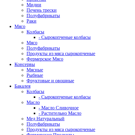
Мидии
Печень трески
Полуфабрикаты
Раки
Мясо
Колбасы
- Сырокопченые колбасы
Мясо
Полуфабрикаты
Продукты из мяса сырокопченые
Фермерское Мясо
Консервы
Мясные
Рыбные
Фруктовые и овощные
Бакалея
Колбасы
- Сырокопченые колбасы
Масло
- Масло Сливочное
- Растительно Масло
Мед Натуральный
Полуфабрикаты
Продукты из мяса сырокопченые
Фермерские Продукты