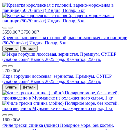
3550.00₽
3750.00₽
Креветка королевская с головой, варено-мороженая в панцире
(50-70 шт/кг) Индия, Полар, 5 кг
Купить
Детали
2700.00₽
Икра горбуши лососевая, зернистая, Премиум, СУПЕР
(слабой соли) Вылов 2025 года, Камчатка, 250 гр.
Купить
Детали
1600.00₽
Филе трески спинка (лойнс) Полярное море, без костей,