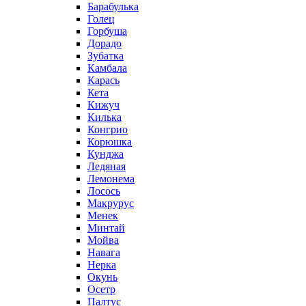
Барабулька
Голец
Горбуша
Дорадо
Зубатка
Камбала
Карась
Кета
Кижуч
Килька
Конгрио
Корюшка
Кунджа
Ледяная
Лемонема
Лосось
Макрурус
Менек
Минтай
Мойва
Навага
Нерка
Окунь
Осетр
Палтус