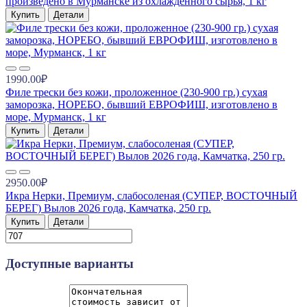
произведено в Мурманске из охлажденного сырья, 1 кг
Купить
Детали
1990.00₽
Филе трески без кожи, проложенное (230-900 гр.) сухая
заморозка, НОРЕБО, бывший ЕВРОФИШ, изготовлено в
море, Мурманск, 1 кг
Купить
Детали
2950.00₽
Икра Нерки, Премиум, слабосоленая (СУПЕР, ВОСТОЧНЫЙ
БЕРЕГ) Вылов 2026 года, Камчатка, 250 гр.
Купить
Детали
Доступные варианты