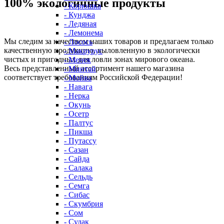
100% экологичные продукты
- Корюшка
- Кунджа
- Ледяная
- Лемонема
Мы следим за качеством наших товаров и предлагаем только
- Лосось
качественную продукцию, выловленную в экологически
- Макрурус
чистых и пригодных для ловли зонах мирового океана.
- Менек
Весь представленный ассортимент нашего магазина
- Минтай
соответствует требованиям Российской Федерации!
- Мойва
- Навага
- Нерка
- Окунь
- Осетр
- Палтус
- Пикша
- Путассу
- Сазан
- Сайда
- Салака
- Сельдь
- Семга
- Сибас
- Скумбрия
- Сом
- Судак