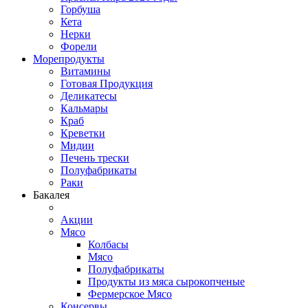
Горбуша
Кета
Нерки
Форели
Морепродукты
Витамины
Готовая Продукция
Деликатесы
Кальмары
Краб
Креветки
Мидии
Печень трески
Полуфабрикаты
Раки
Бакалея
Акции
Мясо
Колбасы
Мясо
Полуфабрикаты
Продукты из мяса сырокопченые
Фермерское Мясо
Консервы