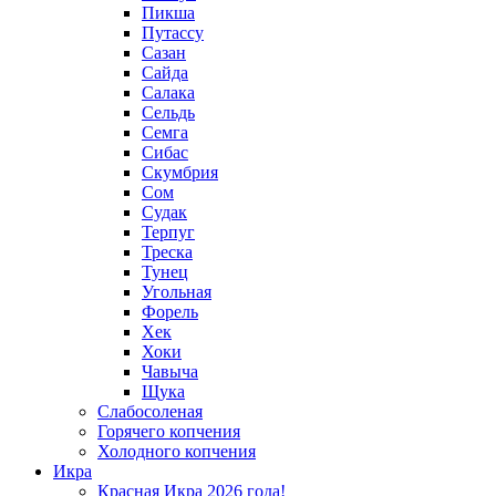
Пикша
Путассу
Сазан
Сайда
Салака
Сельдь
Семга
Сибас
Скумбрия
Сом
Судак
Терпуг
Треска
Тунец
Угольная
Форель
Хек
Хоки
Чавыча
Щука
Слабосоленая
Горячего копчения
Холодного копчения
Икра
Красная Икра 2026 года!