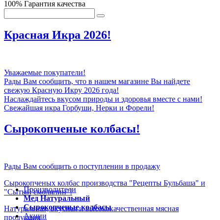
100% Гарантия качества
Красная Икра 2026!
Уважаемые покупатели!
Рады Вам сообщить, что в нашем магазине Вы найдете
свежую Красную Икру 2026 года!
Наслаждайтесь вкусом природы и здоровья вместе с нами!
Свежайшая икра Горбуши, Нерки и Форели!
Сырокопченые колбасы!
Рады Вам сообщить о поступлении в продажу
Сырокопченых колбас производства "Рецепты Бульбаша" и
Производители
"Сытый смолянин"!
Мед Натуральный
Сырокопченые колбасы
Натуральная, вкусная и высококачественная мясная
Акции
продукция