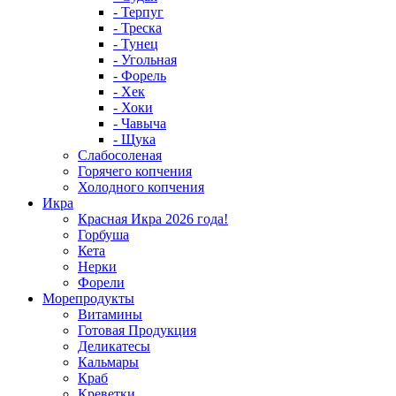
- Терпуг
- Треска
- Тунец
- Угольная
- Форель
- Хек
- Хоки
- Чавыча
- Щука
Слабосоленая
Горячего копчения
Холодного копчения
Икра
Красная Икра 2026 года!
Горбуша
Кета
Нерки
Форели
Морепродукты
Витамины
Готовая Продукция
Деликатесы
Кальмары
Краб
Креветки