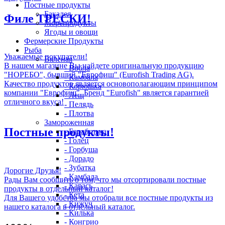
Постные продукты
Бакалея
Филе ТРЕСКИ!
Морепродукты
Ягоды и овощи
Фермерские Продукты
Рыба
Уважаемые покупатели!
Вяленая
В нашем магазине Вы найдете оригинальную продукцию
- Вобла
"НОРЕБО", бывший "Еврофиш" (Eurofish Trading AG).
- Камбала
Качество продуктов является основополагающим принципом
- Корюшка
компании "Еврофиш". Бренд "Eurofish" является гарантией
- Лещ
отличного вкуса!
- Пелядь
- Плотва
Замороженная
Постные продукты!
- Барабулька
- Голец
- Горбуша
- Дорадо
- Зубатка
Дорогие Друзья!
- Камбала
Рады Вам сообщить о том, что мы отсортировали постные
- Карась
продукты в отдельный каталог!
- Кета
Для Вашего удобства мы отобрали все постные продукты из
- Кижуч
нашего каталога в отдельный каталог.
- Килька
- Конгрио