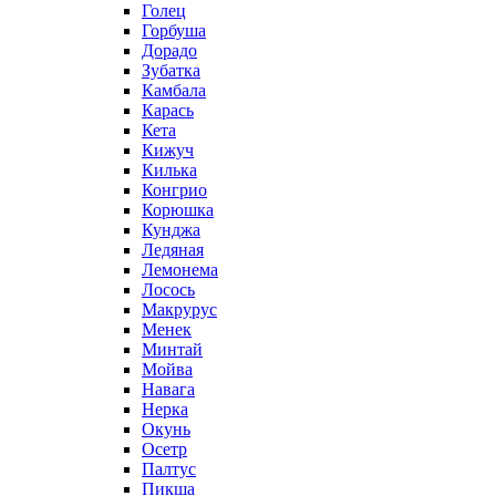
Голец
Горбуша
Дорадо
Зубатка
Камбала
Карась
Кета
Кижуч
Килька
Конгрио
Корюшка
Кунджа
Ледяная
Лемонема
Лосось
Макрурус
Менек
Минтай
Мойва
Навага
Нерка
Окунь
Осетр
Палтус
Пикша