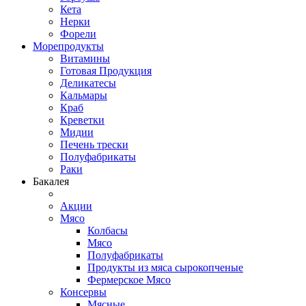
Кета
Нерки
Форели
Морепродукты
Витамины
Готовая Продукция
Деликатесы
Кальмары
Краб
Креветки
Мидии
Печень трески
Полуфабрикаты
Раки
Бакалея
Акции
Мясо
Колбасы
Мясо
Полуфабрикаты
Продукты из мяса сырокопченые
Фермерское Мясо
Консервы
Мясные