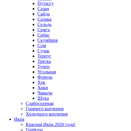
Путассу
Сазан
Сайда
Салака
Сельдь
Семга
Сибас
Скумбрия
Сом
Судак
Терпуг
Треска
Тунец
Угольная
Форель
Хек
Хоки
Чавыча
Щука
Слабосоленая
Горячего копчения
Холодного копчения
Икра
Красная Икра 2026 года!
Горбуша