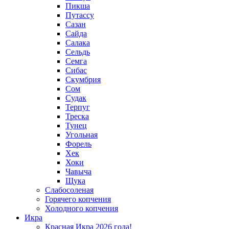
Пикша
Путассу
Сазан
Сайда
Салака
Сельдь
Семга
Сибас
Скумбрия
Сом
Судак
Терпуг
Треска
Тунец
Угольная
Форель
Хек
Хоки
Чавыча
Щука
Слабосоленая
Горячего копчения
Холодного копчения
Икра
Красная Икра 2026 года!