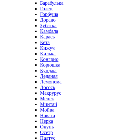
Барабулька
Голец
Горбуша
Дорадо
Зубатка
Камбала
Карась
Кета
Кижуч
Килька
Конгрио
Корюшка
Кунджа
Ледяная
Лемонема
Лосось
Макрурус
Менек
Минтай
Мойва
Навага
Нерка
Окунь
Осетр
Палтус