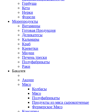
Горбуша
Кета
Нерки
Форели
Морепродукты
Витамины
Готовая Продукция
Деликатесы
Кальмары
Краб
Креветки
Мидии
Печень трески
Полуфабрикаты
Раки
Бакалея
Акции
Мясо
Колбасы
Мясо
Полуфабрикаты
Продукты из мяса сырокопченые
Фермерское Мясо
Консервы