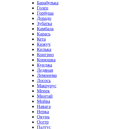
Барабулька
Голец
Горбуша
Дорадо
Зубатка
Камбала
Карась
Кета
Кижуч
Килька
Конгрио
Корюшка
Кунджа
Ледяная
Лемонема
Лосось
Макрурус
Менек
Минтай
Мойва
Навага
Нерка
Окунь
Осетр
Палтус