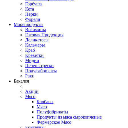
Горбуша
Кета
Нерки
Форели
Морепродукты
Витамины
Готовая Продукция
Деликатесы
Кальмары
Краб
Креветки
Мидии
Печень трески
Полуфабрикаты
Раки
Бакалея
Акции
Мясо
Колбасы
Мясо
Полуфабрикаты
Продукты из мяса сырокопченые
Фермерское Мясо
Консервы