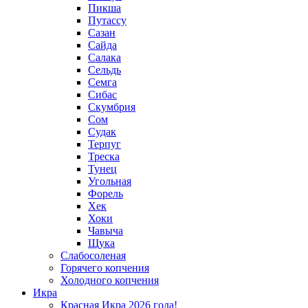
Пикша
Путассу
Сазан
Сайда
Салака
Сельдь
Семга
Сибас
Скумбрия
Сом
Судак
Терпуг
Треска
Тунец
Угольная
Форель
Хек
Хоки
Чавыча
Щука
Слабосоленая
Горячего копчения
Холодного копчения
Икра
Красная Икра 2026 года!