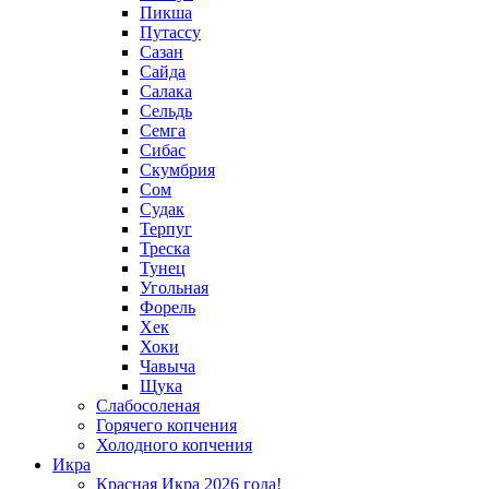
Пикша
Путассу
Сазан
Сайда
Салака
Сельдь
Семга
Сибас
Скумбрия
Сом
Судак
Терпуг
Треска
Тунец
Угольная
Форель
Хек
Хоки
Чавыча
Щука
Слабосоленая
Горячего копчения
Холодного копчения
Икра
Красная Икра 2026 года!