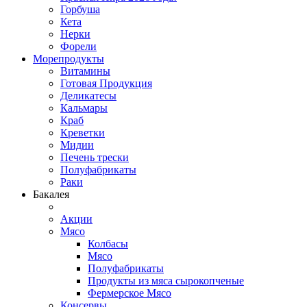
Горбуша
Кета
Нерки
Форели
Морепродукты
Витамины
Готовая Продукция
Деликатесы
Кальмары
Краб
Креветки
Мидии
Печень трески
Полуфабрикаты
Раки
Бакалея
Акции
Мясо
Колбасы
Мясо
Полуфабрикаты
Продукты из мяса сырокопченые
Фермерское Мясо
Консервы