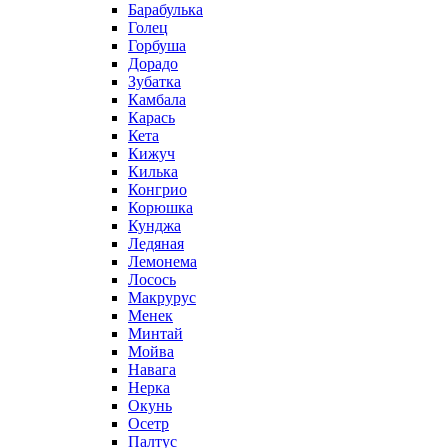
Барабулька
Голец
Горбуша
Дорадо
Зубатка
Камбала
Карась
Кета
Кижуч
Килька
Конгрио
Корюшка
Кунджа
Ледяная
Лемонема
Лосось
Макрурус
Менек
Минтай
Мойва
Навага
Нерка
Окунь
Осетр
Палтус