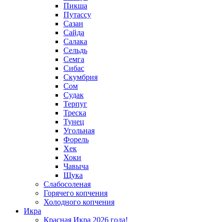
Пикша
Путассу
Сазан
Сайда
Салака
Сельдь
Семга
Сибас
Скумбрия
Сом
Судак
Терпуг
Треска
Тунец
Угольная
Форель
Хек
Хоки
Чавыча
Щука
Слабосоленая
Горячего копчения
Холодного копчения
Икра
Красная Икра 2026 года!