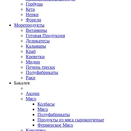
Горбуша
Кета
Нерки
Форели
Морепродукты
Витамины
Готовая Продукция
Деликатесы
Кальмары
Краб
Креветки
Мидии
Печень трески
Полуфабрикаты
Раки
Бакалея
Акции
Мясо
Колбасы
Мясо
Полуфабрикаты
Продукты из мяса сырокопченые
Фермерское Мясо
Консервы