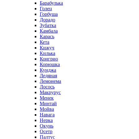
Барабулька
Голец
Горбуша
Дорадо
Зубатка
Камбала
Карась
Кета
Кижуч
Килька
Конгрио
Корюшка
Кунджа
Ледяная
Лемонема
Лосось
Макрурус
Менек
Минтай
Мойва
Навага
Нерка
Окунь
Осетр
Палтус