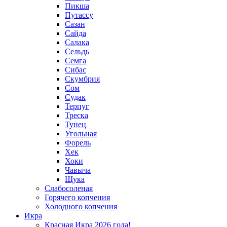
Пикша
Путассу
Сазан
Сайда
Салака
Сельдь
Семга
Сибас
Скумбрия
Сом
Судак
Терпуг
Треска
Тунец
Угольная
Форель
Хек
Хоки
Чавыча
Щука
Слабосоленая
Горячего копчения
Холодного копчения
Икра
Красная Икра 2026 года!