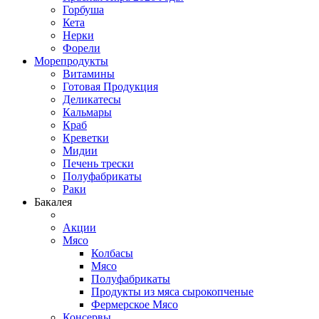
Горбуша
Кета
Нерки
Форели
Морепродукты
Витамины
Готовая Продукция
Деликатесы
Кальмары
Краб
Креветки
Мидии
Печень трески
Полуфабрикаты
Раки
Бакалея
Акции
Мясо
Колбасы
Мясо
Полуфабрикаты
Продукты из мяса сырокопченые
Фермерское Мясо
Консервы