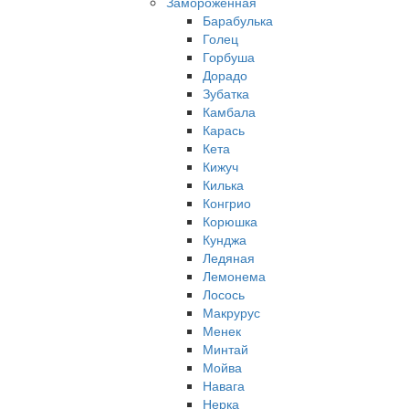
Замороженная
Барабулька
Голец
Горбуша
Дорадо
Зубатка
Камбала
Карась
Кета
Кижуч
Килька
Конгрио
Корюшка
Кунджа
Ледяная
Лемонема
Лосось
Макрурус
Менек
Минтай
Мойва
Навага
Нерка