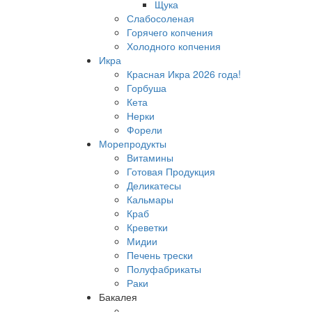
Щука
Слабосоленая
Горячего копчения
Холодного копчения
Икра
Красная Икра 2026 года!
Горбуша
Кета
Нерки
Форели
Морепродукты
Витамины
Готовая Продукция
Деликатесы
Кальмары
Краб
Креветки
Мидии
Печень трески
Полуфабрикаты
Раки
Бакалея