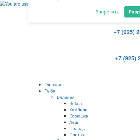
Разрешите сайту optom-riba.ru
отправлять вам уведомления на
рабочий стол
+7 (925) 
Запретить
Раз
+7 (925) 
Главная
Рыба
Вяленая
Вобла
Камбала
Корюшка
Лещ
Пелядь
Плотва