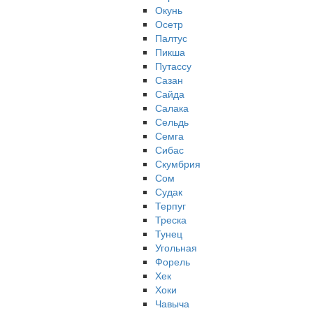
Окунь
Осетр
Палтус
Пикша
Путассу
Сазан
Сайда
Салака
Сельдь
Семга
Сибас
Скумбрия
Сом
Судак
Терпуг
Треска
Тунец
Угольная
Форель
Хек
Хоки
Чавыча