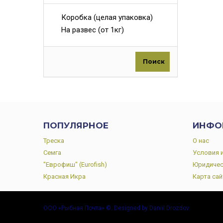
Коробка (целая упаковка)
На развес (от 1кг)
Поиск
ПОПУЛЯРНОЕ
ИНФО
Треска
О нас
Семга
Условия 
"Еврофиш" (Eurofish)
Юридичес
Красная Икра
Карта сай
ООО «Рыбная Почта» ©. Designed by Daniil Drozdov