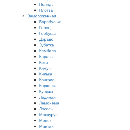
Пелядь
Плотва
Замороженная
Барабулька
Голец
Горбуша
Дорадо
Зубатка
Камбала
Карась
Кета
Кижуч
Килька
Конгрио
Корюшка
Кунджа
Ледяная
Лемонема
Лосось
Макрурус
Менек
Минтай