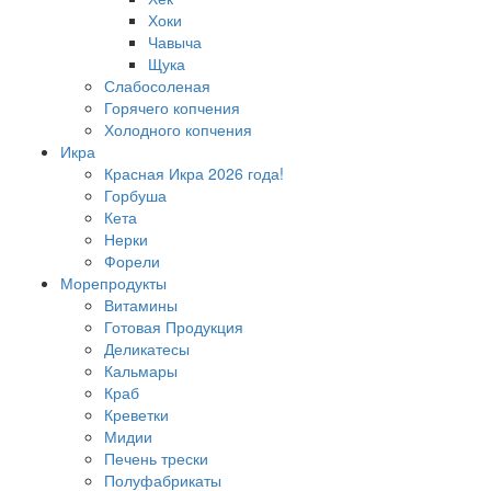
Хоки
Чавыча
Щука
Слабосоленая
Горячего копчения
Холодного копчения
Икра
Красная Икра 2026 года!
Горбуша
Кета
Нерки
Форели
Морепродукты
Витамины
Готовая Продукция
Деликатесы
Кальмары
Краб
Креветки
Мидии
Печень трески
Полуфабрикаты