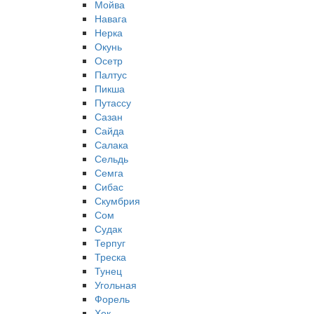
Мойва
Навага
Нерка
Окунь
Осетр
Палтус
Пикша
Путассу
Сазан
Сайда
Салака
Сельдь
Семга
Сибас
Скумбрия
Сом
Судак
Терпуг
Треска
Тунец
Угольная
Форель
Хек