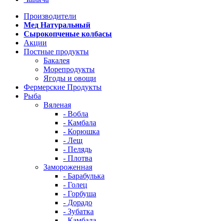
Производители
Мед Натуральный
Сырокопченые колбасы
Акции
Постные продукты
Бакалея
Морепродукты
Ягоды и овощи
Фермерские Продукты
Рыба
Вяленая
- Вобла
- Камбала
- Корюшка
- Лещ
- Пелядь
- Плотва
Замороженная
- Барабулька
- Голец
- Горбуша
- Дорадо
- Зубатка
- Камбала