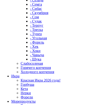
- Сельдь
- Семга
- Сибас
- Скумбрия
- Сом
- Судак
- Терпуг
- Треска
- Тунец
- Угольная
- Форель
- Хек
- Хоки
- Чавыча
- Щука
Слабосоленая
Горячего копчения
Холодного копчения
Икра
Красная Икра 2026 года!
Горбуша
Кета
Нерки
Форели
Морепродукты