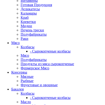
Витамины
Готовая Продукция
Деликатесы
Кальмары
Краб
Креветки
Мидии
Печень трески
Полуфабрикаты
Раки
Мясо
Колбасы
- Сырокопченые колбасы
Мясо
Полуфабрикаты
Продукты из мяса сырокопченые
Фермерское Мясо
Консервы
Мясные
Рыбные
Фруктовые и овощные
Бакалея
Колбасы
- Сырокопченые колбасы
Масло