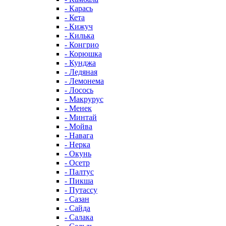
- Карась
- Кета
- Кижуч
- Килька
- Конгрио
- Корюшка
- Кунджа
- Ледяная
- Лемонема
- Лосось
- Макрурус
- Менек
- Минтай
- Мойва
- Навага
- Нерка
- Окунь
- Осетр
- Палтус
- Пикша
- Путассу
- Сазан
- Сайда
- Салака