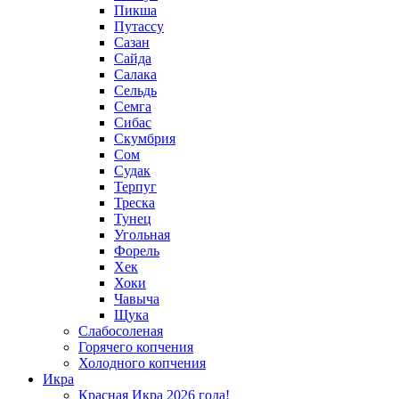
Пикша
Путассу
Сазан
Сайда
Салака
Сельдь
Семга
Сибас
Скумбрия
Сом
Судак
Терпуг
Треска
Тунец
Угольная
Форель
Хек
Хоки
Чавыча
Щука
Слабосоленая
Горячего копчения
Холодного копчения
Икра
Красная Икра 2026 года!