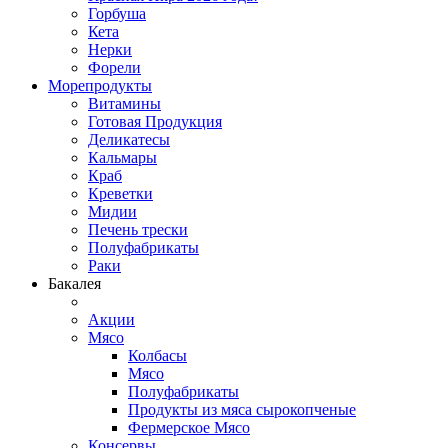
Горбуша
Кета
Нерки
Форели
Морепродукты
Витамины
Готовая Продукция
Деликатесы
Кальмары
Краб
Креветки
Мидии
Печень трески
Полуфабрикаты
Раки
Бакалея
Акции
Мясо
Колбасы
Мясо
Полуфабрикаты
Продукты из мяса сырокопченые
Фермерское Мясо
Консервы