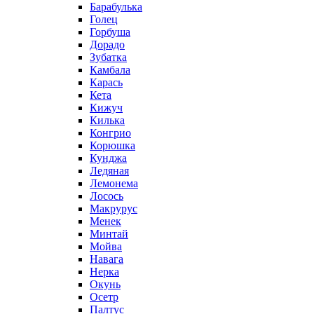
Барабулька
Голец
Горбуша
Дорадо
Зубатка
Камбала
Карась
Кета
Кижуч
Килька
Конгрио
Корюшка
Кунджа
Ледяная
Лемонема
Лосось
Макрурус
Менек
Минтай
Мойва
Навага
Нерка
Окунь
Осетр
Палтус