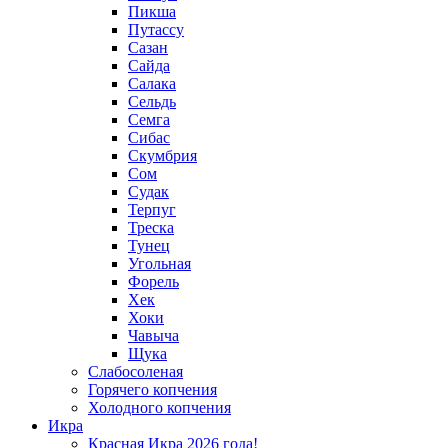
Пикша
Путассу
Сазан
Сайда
Салака
Сельдь
Семга
Сибас
Скумбрия
Сом
Судак
Терпуг
Треска
Тунец
Угольная
Форель
Хек
Хоки
Чавыча
Щука
Слабосоленая
Горячего копчения
Холодного копчения
Икра
Красная Икра 2026 года!