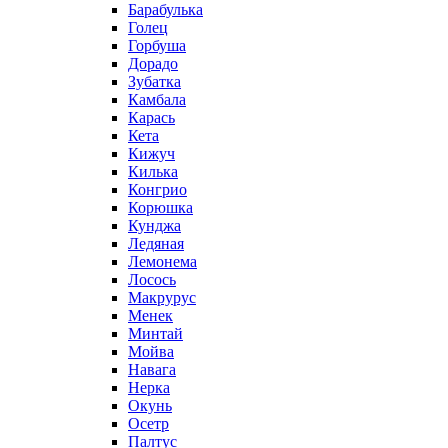
Барабулька
Голец
Горбуша
Дорадо
Зубатка
Камбала
Карась
Кета
Кижуч
Килька
Конгрио
Корюшка
Кунджа
Ледяная
Лемонема
Лосось
Макрурус
Менек
Минтай
Мойва
Навага
Нерка
Окунь
Осетр
Палтус