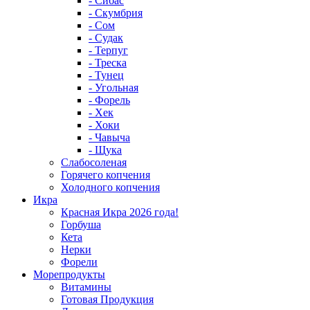
- Сибас
- Скумбрия
- Сом
- Судак
- Терпуг
- Треска
- Тунец
- Угольная
- Форель
- Хек
- Хоки
- Чавыча
- Щука
Слабосоленая
Горячего копчения
Холодного копчения
Икра
Красная Икра 2026 года!
Горбуша
Кета
Нерки
Форели
Морепродукты
Витамины
Готовая Продукция