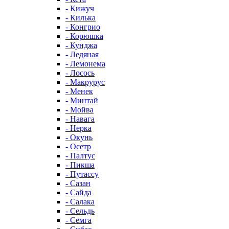
- Кижуч
- Килька
- Конгрио
- Корюшка
- Кунджа
- Ледяная
- Лемонема
- Лосось
- Макрурус
- Менек
- Минтай
- Мойва
- Навага
- Нерка
- Окунь
- Осетр
- Палтус
- Пикша
- Путассу
- Сазан
- Сайда
- Салака
- Сельдь
- Семга