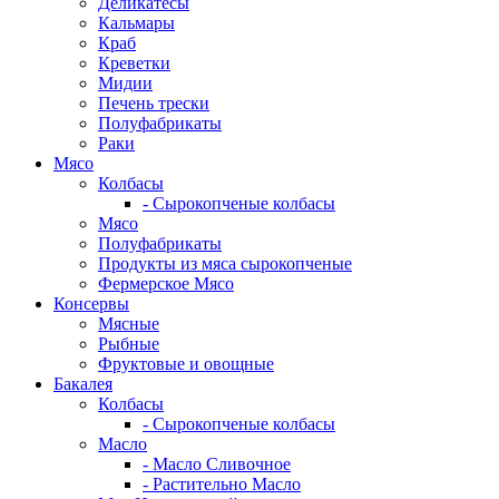
Деликатесы
Кальмары
Краб
Креветки
Мидии
Печень трески
Полуфабрикаты
Раки
Мясо
Колбасы
- Сырокопченые колбасы
Мясо
Полуфабрикаты
Продукты из мяса сырокопченые
Фермерское Мясо
Консервы
Мясные
Рыбные
Фруктовые и овощные
Бакалея
Колбасы
- Сырокопченые колбасы
Масло
- Масло Сливочное
- Растительно Масло