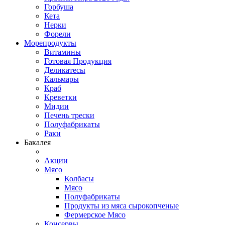
Горбуша
Кета
Нерки
Форели
Морепродукты
Витамины
Готовая Продукция
Деликатесы
Кальмары
Краб
Креветки
Мидии
Печень трески
Полуфабрикаты
Раки
Бакалея
Акции
Мясо
Колбасы
Мясо
Полуфабрикаты
Продукты из мяса сырокопченые
Фермерское Мясо
Консервы