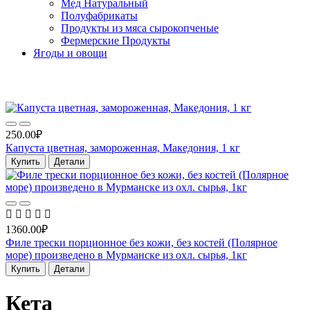
Мед Натуральный
Полуфабрикаты
Продукты из мяса сырокопченые
Фермерские Продукты
Ягоды и овощи
Хит продаж
250.00₽
Капуста цветная, замороженная, Македония, 1 кг
Купить
Детали
1360.00₽
Филе трески порционное без кожи, без костей (Полярное
море) произведено в Мурманске из охл. сырья, 1кг
Купить
Детали
Кета