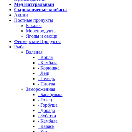
Мед Натуральный
Сырокопченые колбасы
Акции
Постные продукты
Бакалея
Морепродукты
Ягоды и овощи
Фермерские Продукты
Рыба
Вяленая
- Вобла
- Камбала
- Корюшка
- Лещ
- Пелядь
- Плотва
Замороженная
- Барабулька
- Голец
- Горбуша
- Дорадо
- Зубатка
- Камбала
- Карась
- Кета