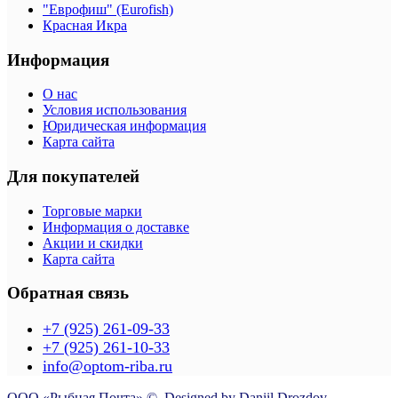
"Еврофиш" (Eurofish)
Красная Икра
Информация
О нас
Условия использования
Юридическая информация
Карта сайта
Для покупателей
Торговые марки
Информация о доставке
Акции и скидки
Карта сайта
Обратная связь
+7 (925) 261-09-33
+7 (925) 261-10-33
info@optom-riba.ru
ООО «Рыбная Почта» ©. Designed by Daniil Drozdov