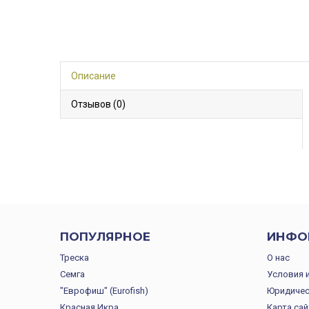
Описание
Отзывов (0)
ПОПУЛЯРНОЕ
ИНФО
Треска
О нас
Семга
Условия 
"Еврофиш" (Eurofish)
Юридичес
Красная Икра
Карта сай