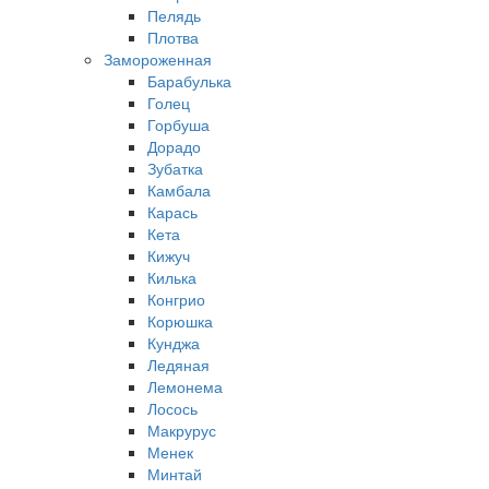
Пелядь
Плотва
Замороженная
Барабулька
Голец
Горбуша
Дорадо
Зубатка
Камбала
Карась
Кета
Кижуч
Килька
Конгрио
Корюшка
Кунджа
Ледяная
Лемонема
Лосось
Макрурус
Менек
Минтай