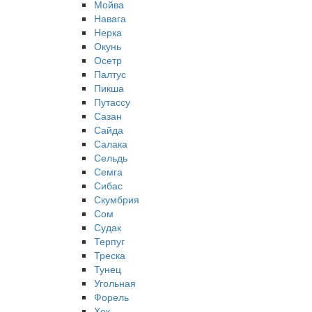
Мойва
Навага
Нерка
Окунь
Осетр
Палтус
Пикша
Путассу
Сазан
Сайда
Салака
Сельдь
Семга
Сибас
Скумбрия
Сом
Судак
Терпуг
Треска
Тунец
Угольная
Форель
Хек