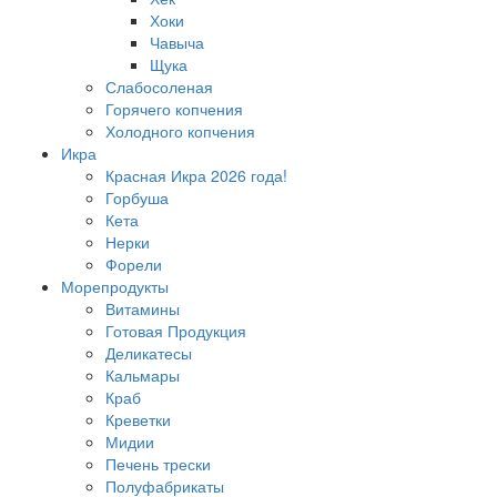
Хоки
Чавыча
Щука
Слабосоленая
Горячего копчения
Холодного копчения
Икра
Красная Икра 2026 года!
Горбуша
Кета
Нерки
Форели
Морепродукты
Витамины
Готовая Продукция
Деликатесы
Кальмары
Краб
Креветки
Мидии
Печень трески
Полуфабрикаты