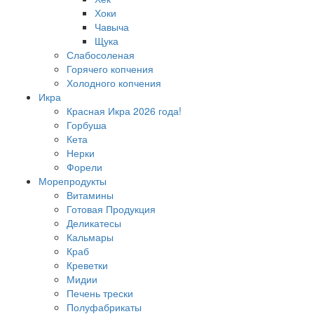
Хоки
Чавыча
Щука
Слабосоленая
Горячего копчения
Холодного копчения
Икра
Красная Икра 2026 года!
Горбуша
Кета
Нерки
Форели
Морепродукты
Витамины
Готовая Продукция
Деликатесы
Кальмары
Краб
Креветки
Мидии
Печень трески
Полуфабрикаты