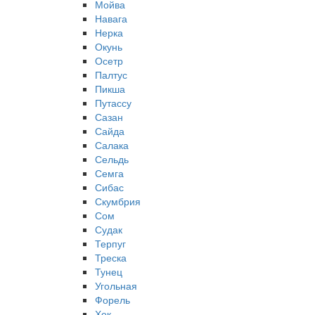
Мойва
Навага
Нерка
Окунь
Осетр
Палтус
Пикша
Путассу
Сазан
Сайда
Салака
Сельдь
Семга
Сибас
Скумбрия
Сом
Судак
Терпуг
Треска
Тунец
Угольная
Форель
Хек