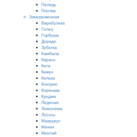
Пелядь
Плотва
Замороженная
Барабулька
Голец
Горбуша
Дорадо
Зубатка
Камбала
Карась
Кета
Кижуч
Килька
Конгрио
Корюшка
Кунджа
Ледяная
Лемонема
Лосось
Макрурус
Менек
Минтай