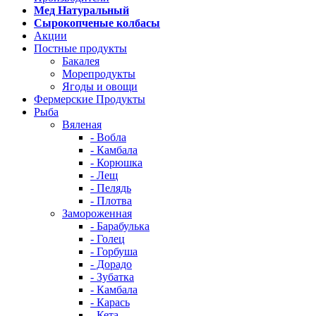
Мед Натуральный
Сырокопченые колбасы
Акции
Постные продукты
Бакалея
Морепродукты
Ягоды и овощи
Фермерские Продукты
Рыба
Вяленая
- Вобла
- Камбала
- Корюшка
- Лещ
- Пелядь
- Плотва
Замороженная
- Барабулька
- Голец
- Горбуша
- Дорадо
- Зубатка
- Камбала
- Карась
- Кета