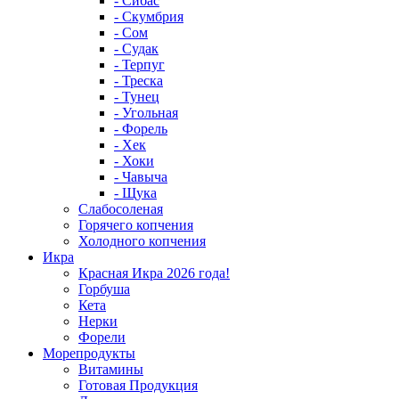
- Сибас
- Скумбрия
- Сом
- Судак
- Терпуг
- Треска
- Тунец
- Угольная
- Форель
- Хек
- Хоки
- Чавыча
- Щука
Слабосоленая
Горячего копчения
Холодного копчения
Икра
Красная Икра 2026 года!
Горбуша
Кета
Нерки
Форели
Морепродукты
Витамины
Готовая Продукция