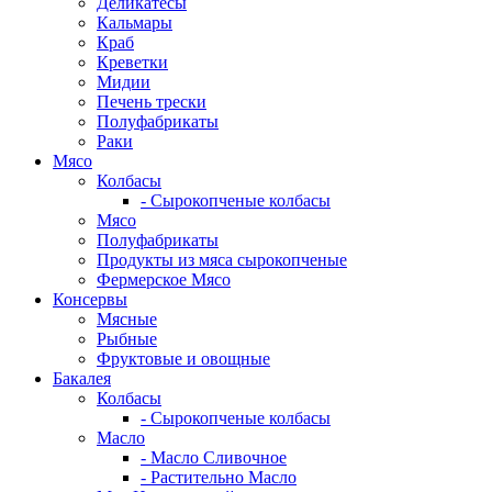
Деликатесы
Кальмары
Краб
Креветки
Мидии
Печень трески
Полуфабрикаты
Раки
Мясо
Колбасы
- Сырокопченые колбасы
Мясо
Полуфабрикаты
Продукты из мяса сырокопченые
Фермерское Мясо
Консервы
Мясные
Рыбные
Фруктовые и овощные
Бакалея
Колбасы
- Сырокопченые колбасы
Масло
- Масло Сливочное
- Растительно Масло