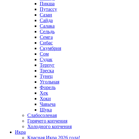
Пикша
Путассу
Сазан
Сайда
Салака
Сельдь
Семга
Сибас
Скумбрия
Сом
Судак
Терпуг
Треска
Тунец
Угольная
Форель
Хек
Хоки
Чавыча
Щука
Слабосоленая
Горячего копчения
Холодного копчения
Икра
Красная Икра 2026 года!