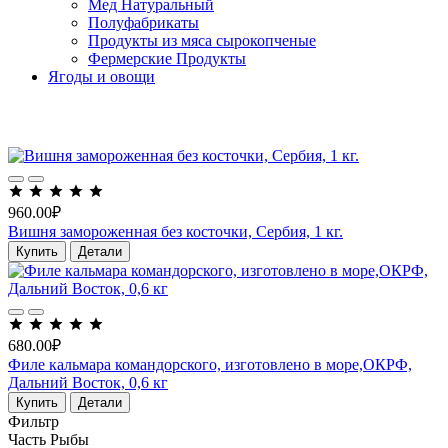
Мед Натуральный
Полуфабрикаты
Продукты из мяса сырокопченые
Фермерские Продукты
Ягоды и овощи
Хит продаж
960.00₽
Вишня замороженная без косточки, Сербия, 1 кг.
Купить
Детали
680.00₽
Филе кальмара командорского, изготовлено в море,ОКРФ,
Дальний Восток, 0,6 кг
Купить
Детали
Фильтр
Часть Рыбы