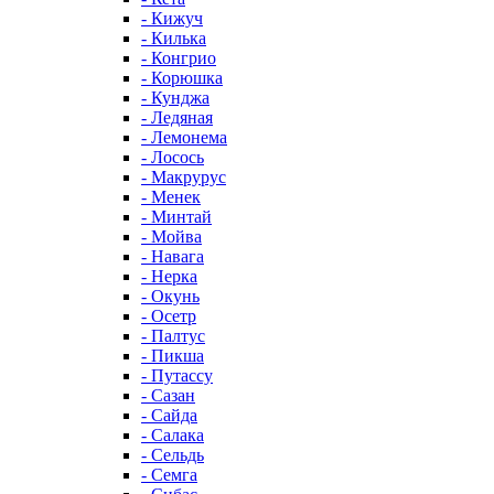
- Кижуч
- Килька
- Конгрио
- Корюшка
- Кунджа
- Ледяная
- Лемонема
- Лосось
- Макрурус
- Менек
- Минтай
- Мойва
- Навага
- Нерка
- Окунь
- Осетр
- Палтус
- Пикша
- Путассу
- Сазан
- Сайда
- Салака
- Сельдь
- Семга