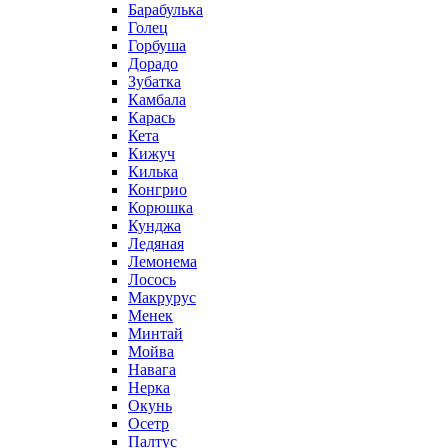
Барабулька
Голец
Горбуша
Дорадо
Зубатка
Камбала
Карась
Кета
Кижуч
Килька
Конгрио
Корюшка
Кунджа
Ледяная
Лемонема
Лосось
Макрурус
Менек
Минтай
Мойва
Навага
Нерка
Окунь
Осетр
Палтус