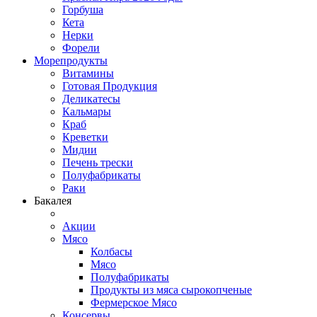
Горбуша
Кета
Нерки
Форели
Морепродукты
Витамины
Готовая Продукция
Деликатесы
Кальмары
Краб
Креветки
Мидии
Печень трески
Полуфабрикаты
Раки
Бакалея
Акции
Мясо
Колбасы
Мясо
Полуфабрикаты
Продукты из мяса сырокопченые
Фермерское Мясо
Консервы