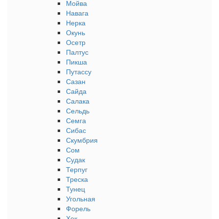
Мойва
Навага
Нерка
Окунь
Осетр
Палтус
Пикша
Путассу
Сазан
Сайда
Салака
Сельдь
Семга
Сибас
Скумбрия
Сом
Судак
Терпуг
Треска
Тунец
Угольная
Форель
Хек