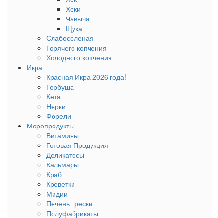
Хоки
Чавыча
Щука
Слабосоленая
Горячего копчения
Холодного копчения
Икра
Красная Икра 2026 года!
Горбуша
Кета
Нерки
Форели
Морепродукты
Витамины
Готовая Продукция
Деликатесы
Кальмары
Краб
Креветки
Мидии
Печень трески
Полуфабрикаты