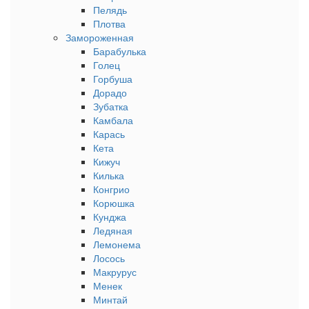
Пелядь
Плотва
Замороженная
Барабулька
Голец
Горбуша
Дорадо
Зубатка
Камбала
Карась
Кета
Кижуч
Килька
Конгрио
Корюшка
Кунджа
Ледяная
Лемонема
Лосось
Макрурус
Менек
Минтай