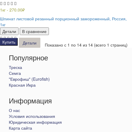
1кг - 270.00₽
Шпинат листовой резанный порционный замороженный, Россия,
1кг
Детали
В сравнение
Купить
Купить
Купить
Купить
Купить
Купить
Купить
Купить
Купить
Купить
Купить
Купить
Купить
Купить
Детали
Детали
Детали
Детали
Детали
Детали
Детали
Детали
Детали
Детали
Детали
Детали
Детали
Детали
Показано с 1 по 14 из 14 (всего 1 страниц)
Популярное
Треска
Семга
"Еврофиш" (Eurofish)
Красная Икра
Информация
О нас
Условия использования
Юридическая информация
Карта сайта