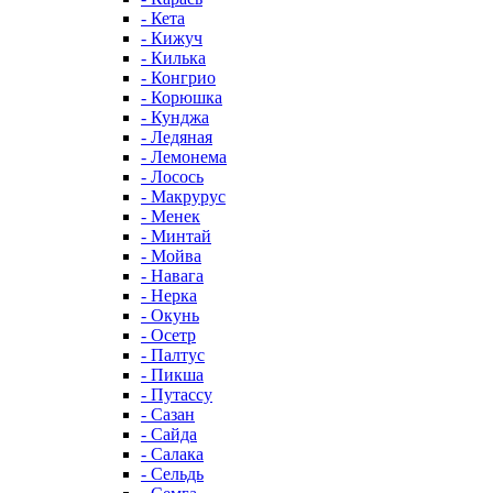
- Кета
- Кижуч
- Килька
- Конгрио
- Корюшка
- Кунджа
- Ледяная
- Лемонема
- Лосось
- Макрурус
- Менек
- Минтай
- Мойва
- Навага
- Нерка
- Окунь
- Осетр
- Палтус
- Пикша
- Путассу
- Сазан
- Сайда
- Салака
- Сельдь