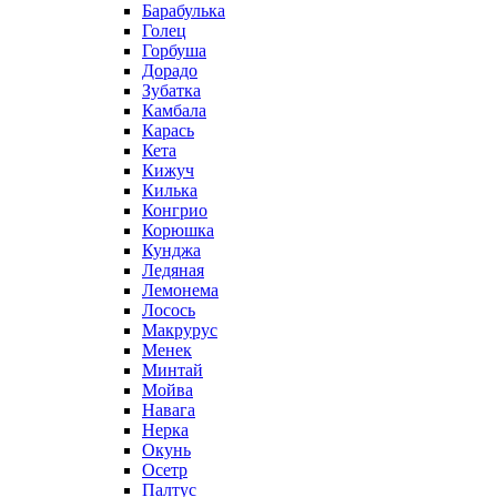
Барабулька
Голец
Горбуша
Дорадо
Зубатка
Камбала
Карась
Кета
Кижуч
Килька
Конгрио
Корюшка
Кунджа
Ледяная
Лемонема
Лосось
Макрурус
Менек
Минтай
Мойва
Навага
Нерка
Окунь
Осетр
Палтус