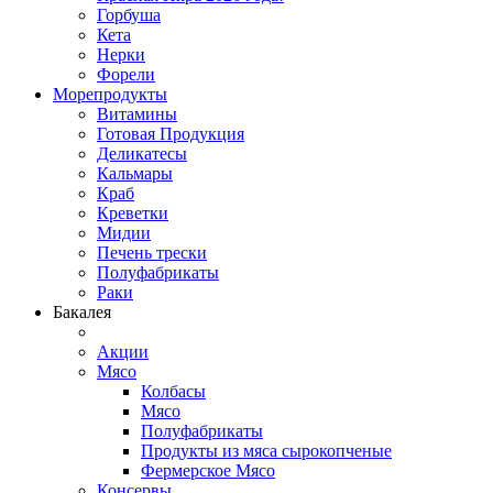
Горбуша
Кета
Нерки
Форели
Морепродукты
Витамины
Готовая Продукция
Деликатесы
Кальмары
Краб
Креветки
Мидии
Печень трески
Полуфабрикаты
Раки
Бакалея
Акции
Мясо
Колбасы
Мясо
Полуфабрикаты
Продукты из мяса сырокопченые
Фермерское Мясо
Консервы