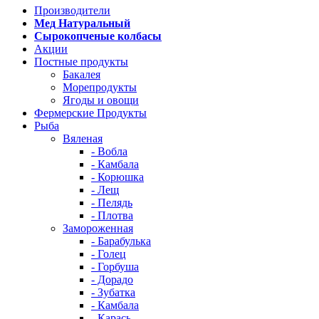
Производители
Мед Натуральный
Сырокопченые колбасы
Акции
Постные продукты
Бакалея
Морепродукты
Ягоды и овощи
Фермерские Продукты
Рыба
Вяленая
- Вобла
- Камбала
- Корюшка
- Лещ
- Пелядь
- Плотва
Замороженная
- Барабулька
- Голец
- Горбуша
- Дорадо
- Зубатка
- Камбала
- Карась