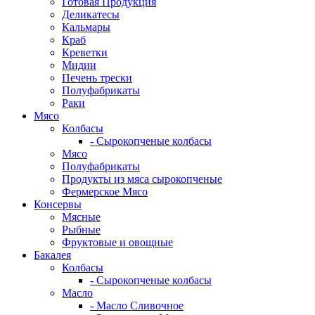
Готовая Продукция
Деликатесы
Кальмары
Краб
Креветки
Мидии
Печень трески
Полуфабрикаты
Раки
Мясо
Колбасы
- Сырокопченые колбасы
Мясо
Полуфабрикаты
Продукты из мяса сырокопченые
Фермерское Мясо
Консервы
Мясные
Рыбные
Фруктовые и овощные
Бакалея
Колбасы
- Сырокопченые колбасы
Масло
- Масло Сливочное