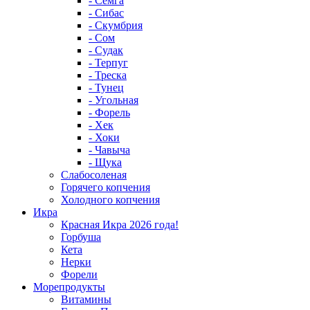
- Семга
- Сибас
- Скумбрия
- Сом
- Судак
- Терпуг
- Треска
- Тунец
- Угольная
- Форель
- Хек
- Хоки
- Чавыча
- Щука
Слабосоленая
Горячего копчения
Холодного копчения
Икра
Красная Икра 2026 года!
Горбуша
Кета
Нерки
Форели
Морепродукты
Витамины