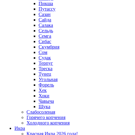
Пикша
Путассу
Сазан
Сайда
Салака
Сельдь
Семга
Сибас
Скумбрия
Сом
Судак
Терпуг
Треска
Тунец
Угольная
Форель
Хек
Хоки
Чавыча
Щука
Слабосоленая
Горячего копчения
Холодного копчения
Икра
Красная Икра 2026 года!