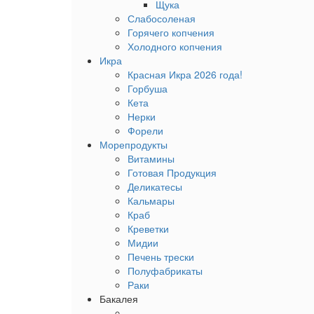
Щука
Слабосоленая
Горячего копчения
Холодного копчения
Икра
Красная Икра 2026 года!
Горбуша
Кета
Нерки
Форели
Морепродукты
Витамины
Готовая Продукция
Деликатесы
Кальмары
Краб
Креветки
Мидии
Печень трески
Полуфабрикаты
Раки
Бакалея