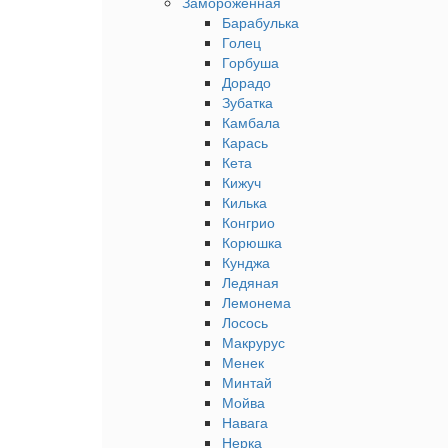
Замороженная
Барабулька
Голец
Горбуша
Дорадо
Зубатка
Камбала
Карась
Кета
Кижуч
Килька
Конгрио
Корюшка
Кунджа
Ледяная
Лемонема
Лосось
Макрурус
Менек
Минтай
Мойва
Навага
Нерка