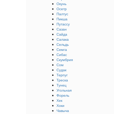
Окунь
Осетр
Палтус
Пикша
Путассу
Сазан
Сайда
Салака
Сельдь
Семга
Сибас
Скумбрия
Сом
Судак
Терпуг
Треска
Тунец
Угольная
Форель
Хек
Хоки
Чавыча