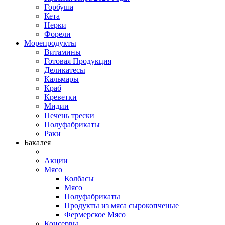
Горбуша
Кета
Нерки
Форели
Морепродукты
Витамины
Готовая Продукция
Деликатесы
Кальмары
Краб
Креветки
Мидии
Печень трески
Полуфабрикаты
Раки
Бакалея
Акции
Мясо
Колбасы
Мясо
Полуфабрикаты
Продукты из мяса сырокопченые
Фермерское Мясо
Консервы