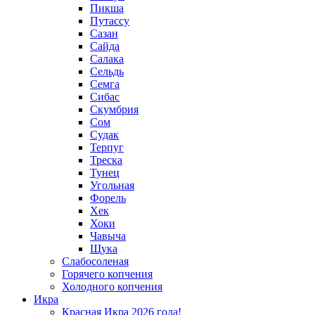
Пикша
Путассу
Сазан
Сайда
Салака
Сельдь
Семга
Сибас
Скумбрия
Сом
Судак
Терпуг
Треска
Тунец
Угольная
Форель
Хек
Хоки
Чавыча
Щука
Слабосоленая
Горячего копчения
Холодного копчения
Икра
Красная Икра 2026 года!