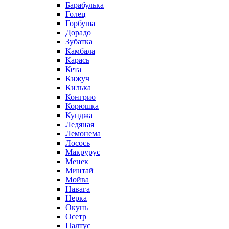
Барабулька
Голец
Горбуша
Дорадо
Зубатка
Камбала
Карась
Кета
Кижуч
Килька
Конгрио
Корюшка
Кунджа
Ледяная
Лемонема
Лосось
Макрурус
Менек
Минтай
Мойва
Навага
Нерка
Окунь
Осетр
Палтус