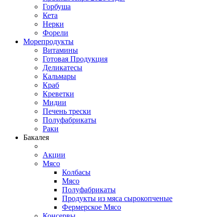
Горбуша
Кета
Нерки
Форели
Морепродукты
Витамины
Готовая Продукция
Деликатесы
Кальмары
Краб
Креветки
Мидии
Печень трески
Полуфабрикаты
Раки
Бакалея
Акции
Мясо
Колбасы
Мясо
Полуфабрикаты
Продукты из мяса сырокопченые
Фермерское Мясо
Консервы