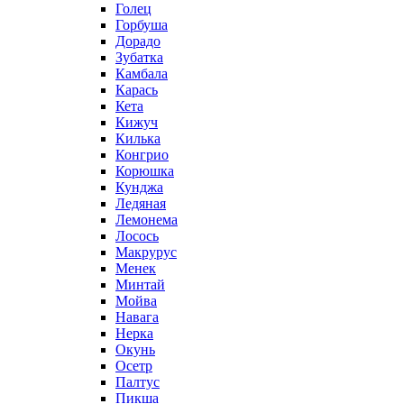
Голец
Горбуша
Дорадо
Зубатка
Камбала
Карась
Кета
Кижуч
Килька
Конгрио
Корюшка
Кунджа
Ледяная
Лемонема
Лосось
Макрурус
Менек
Минтай
Мойва
Навага
Нерка
Окунь
Осетр
Палтус
Пикша