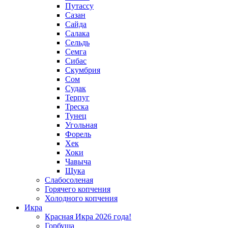
Путассу
Сазан
Сайда
Салака
Сельдь
Семга
Сибас
Скумбрия
Сом
Судак
Терпуг
Треска
Тунец
Угольная
Форель
Хек
Хоки
Чавыча
Щука
Слабосоленая
Горячего копчения
Холодного копчения
Икра
Красная Икра 2026 года!
Горбуша