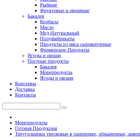
Рыбные
Фруктовые и овощные
Бакалея
Колбасы
Масло
Мед Натуральный
Полуфабрикаты
Продукты из мяса сырокопченые
Фермерские Продукты
Ягоды и овощи
Постные продукты
Бакалея
Морепродукты
Ягоды и овощи
Консервы
Доставка
Контакты
Морепродукты
Готовая Продукция
Треугольники тресковые в панировке, обжаренные, замор