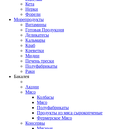
Кета
Нерки
Форели
Морепродукты
Витамины
Готовая Продукция
Деликатесы
Кальмары
Краб
Креветки
Мидии
Печень трески
Полуфабрикаты
Раки
Бакалея
Акции
Мясо
Колбасы
Мясо
Полуфабрикаты
Продукты из мяса сырокопченые
Фермерское Мясо
Консервы
Мясные