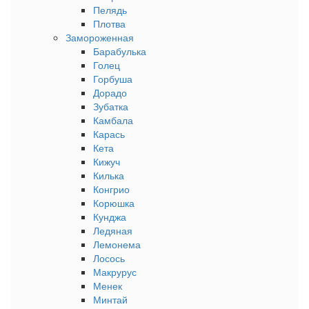
Пелядь
Плотва
Замороженная
Барабулька
Голец
Горбуша
Дорадо
Зубатка
Камбала
Карась
Кета
Кижуч
Килька
Конгрио
Корюшка
Кунджа
Ледяная
Лемонема
Лосось
Макрурус
Менек
Минтай