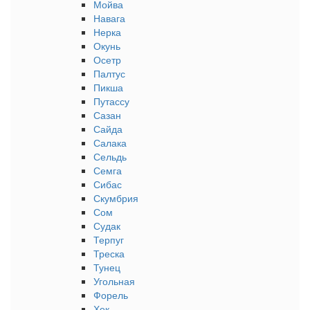
Мойва
Навага
Нерка
Окунь
Осетр
Палтус
Пикша
Путассу
Сазан
Сайда
Салака
Сельдь
Семга
Сибас
Скумбрия
Сом
Судак
Терпуг
Треска
Тунец
Угольная
Форель
Хек