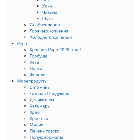
Хоки
Чавыча
Щука
Слабосоленая
Горячего копчения
Холодного копчения
Икра
Красная Икра 2026 года!
Горбуша
Кета
Нерки
Форели
Морепродукты
Витамины
Готовая Продукция
Деликатесы
Кальмары
Краб
Креветки
Мидии
Печень трески
Полуфабрикаты