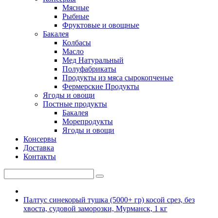
Мясные
Рыбные
Фруктовые и овощные
Бакалея
Колбасы
Масло
Мед Натуральный
Полуфабрикаты
Продукты из мяса сырокопченые
Фермерские Продукты
Ягоды и овощи
Постные продукты
Бакалея
Морепродукты
Ягоды и овощи
Консервы
Доставка
Контакты
Палтус синекорый тушка (5000+ гр) косой срез, без
хвоста, судовой заморозки, Мурманск, 1 кг