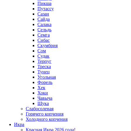
Пикша
Путассу
Сазан
Сайда
Салака
Сельдь
Семга
Сибас
Скумбрия
Сом
Судак
Терпуг
Треска
Тунец
Угольная
Форель
Хек
Хоки
Чавыча
Щука
Слабосоленая
Горячего копчения
Холодного копчения
Икра
Красная Икра 2026 года!