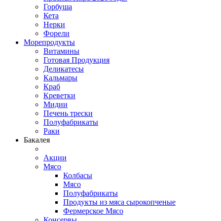
Горбуша
Кета
Нерки
Форели
Морепродукты
Витамины
Готовая Продукция
Деликатесы
Кальмары
Краб
Креветки
Мидии
Печень трески
Полуфабрикаты
Раки
Бакалея
Акции
Мясо
Колбасы
Мясо
Полуфабрикаты
Продукты из мяса сырокопченые
Фермерское Мясо
Консервы