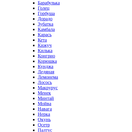
Барабулька
Голец
Горбуша
Дорадо
Зубатка
Камбала
Карась
Кета
Кижуч
Килька
Конгрио
Корюшка
Кунджа
Ледяная
Лемонема
Лосось
Макрурус
Менек
Минтай
Мойва
Навага
Нерка
Окунь
Осетр
Палтус