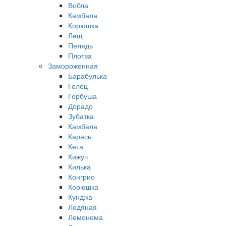
Вобла
Камбала
Корюшка
Лещ
Пелядь
Плотва
Замороженная
Барабулька
Голец
Горбуша
Дорадо
Зубатка
Камбала
Карась
Кета
Кижуч
Килька
Конгрио
Корюшка
Кунджа
Ледяная
Лемонема