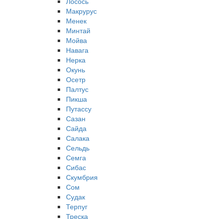
Лосось
Макрурус
Менек
Минтай
Мойва
Навага
Нерка
Окунь
Осетр
Палтус
Пикша
Путассу
Сазан
Сайда
Салака
Сельдь
Семга
Сибас
Скумбрия
Сом
Судак
Терпуг
Треска