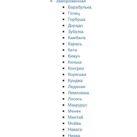
Замороженная
Барабулька
Голец
Горбуша
Дорадо
Зубатка
Камбала
Карась
Кета
Кижуч
Килька
Конгрио
Корюшка
Кунджа
Ледяная
Лемонема
Лосось
Макрурус
Менек
Минтай
Мойва
Навага
Нерка