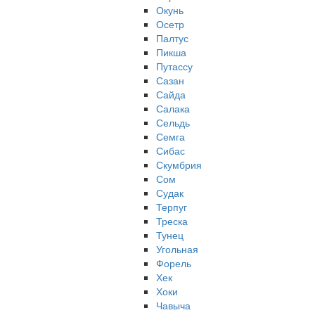
Окунь
Осетр
Палтус
Пикша
Путассу
Сазан
Сайда
Салака
Сельдь
Семга
Сибас
Скумбрия
Сом
Судак
Терпуг
Треска
Тунец
Угольная
Форель
Хек
Хоки
Чавыча