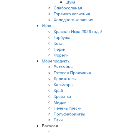
Щука
Слабосоленая
Горячего копчения
Холодного копчения
Икра
Красная Икра 2026 года!
Горбуша
Кета
Нерки
Форели
Морепродукты
Витамины
Готовая Продукция
Деликатесы
Кальмары
Краб
Креветки
Мидии
Печень трески
Полуфабрикаты
Раки
Бакалея