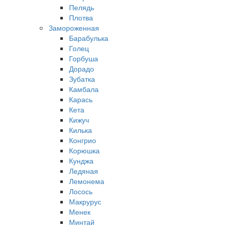
Пелядь
Плотва
Замороженная
Барабулька
Голец
Горбуша
Дорадо
Зубатка
Камбала
Карась
Кета
Кижуч
Килька
Конгрио
Корюшка
Кунджа
Ледяная
Лемонема
Лосось
Макрурус
Менек
Минтай