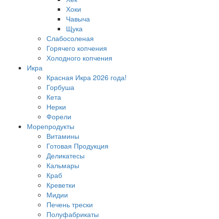
Хоки
Чавыча
Щука
Слабосоленая
Горячего копчения
Холодного копчения
Икра
Красная Икра 2026 года!
Горбуша
Кета
Нерки
Форели
Морепродукты
Витамины
Готовая Продукция
Деликатесы
Кальмары
Краб
Креветки
Мидии
Печень трески
Полуфабрикаты