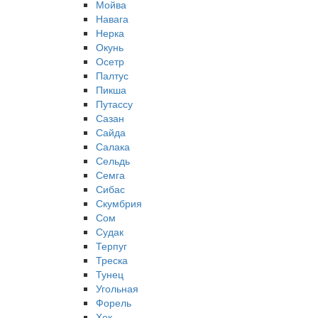
Мойва
Навага
Нерка
Окунь
Осетр
Палтус
Пикша
Путассу
Сазан
Сайда
Салака
Сельдь
Семга
Сибас
Скумбрия
Сом
Судак
Терпуг
Треска
Тунец
Угольная
Форель
Хек