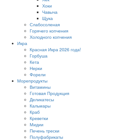
Хоки
Чавыча
Щука
Слабосоленая
Горячего копчения
Холодного копчения
Икра
Красная Икра 2026 года!
Горбуша
Кета
Нерки
Форели
Морепродукты
Витамины
Готовая Продукция
Деликатесы
Кальмары
Краб
Креветки
Мидии
Печень трески
Полуфабрикаты