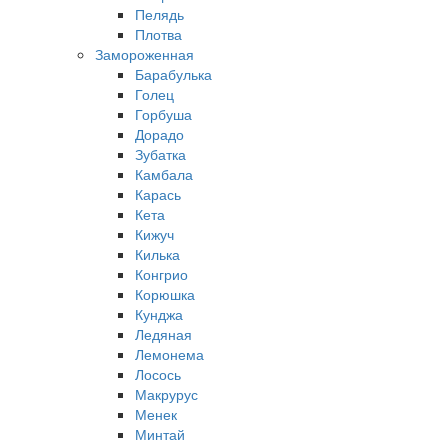
Пелядь
Плотва
Замороженная
Барабулька
Голец
Горбуша
Дорадо
Зубатка
Камбала
Карась
Кета
Кижуч
Килька
Конгрио
Корюшка
Кунджа
Ледяная
Лемонема
Лосось
Макрурус
Менек
Минтай