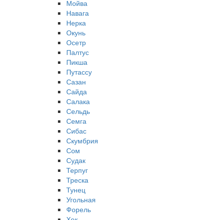
Мойва
Навага
Нерка
Окунь
Осетр
Палтус
Пикша
Путассу
Сазан
Сайда
Салака
Сельдь
Семга
Сибас
Скумбрия
Сом
Судак
Терпуг
Треска
Тунец
Угольная
Форель
Хек